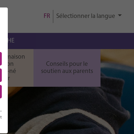
FR
Sélectionner la langue
ERCHE
 la maison
ir son
Conseils pour le
au-né
soutien aux parents
ndir
t