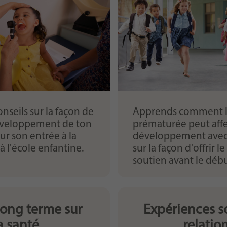
eingestellt hat.
nseils sur la façon de
Apprends comment l
éveloppement de ton
prématurée peut affe
r son entrée à la
développement avec 
à l'école enfantine.
sur la façon d'offrir l
soutien avant le débu
 long terme sur
Expériences so
a santé
relatio