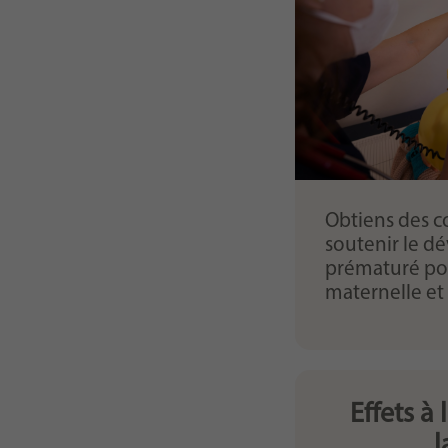
Obtiens des co
soutenir le d
prématuré pou
maternelle et 
Effets à
l