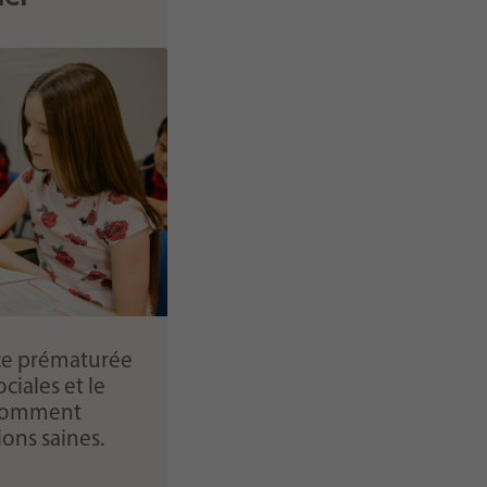
ce prématurée
ociales et le
 comment
ions saines.