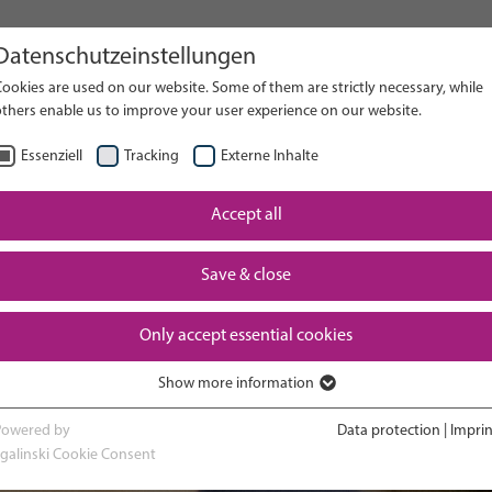
Datenschutzeinstellungen
her sur le site web
ookies are used on our website. Some of them are strictly necessary, while
others enable us to improve your user experience on our website.
RECH
Essenziell
Tracking
Externe Inhalte
Rentrer à
Accept all
Expérience en
sesse et
et vo
service de
chement
nouve
néonatalogie
Save & close
gra
Only accept essential cookies
Show more information
Essenziell
Essenzielle Cookies werden für grundlegende Funktionen der Webseite
Powered by
Data protection
|
Imprin
benötigt. Dadurch ist gewährleistet, dass die Webseite einwandfrei
sgalinski Cookie Consent
funktioniert.