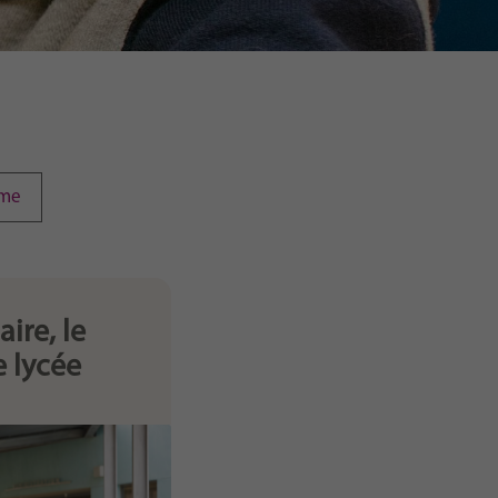
rme
aire, le
e lycée