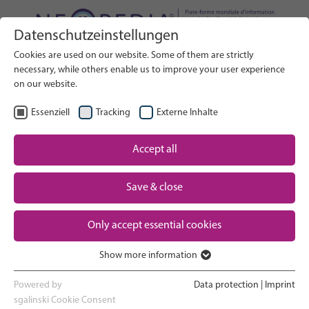
Datenschutzeinstellungen
Rechercher sur le site web
Cookies are used on our website. Some of them are strictly
RECHERCHE
necessary, while others enable us to improve your user experience
on our website.
FR
Sélectionner la langue
Essenziell
Tracking
Externe Inhalte
Soins néonatals : Vue d'ensemble
Accept all
La grossesse et l'accouchement
Save & close
Expérience en service de
Only accept essential cookies
néonatalogie
Show more information
Essenziell
Rentrer à la maison et voir son
Essenzielle Cookies werden für grundlegende Funktionen der
Powered by
Data protection
|
Imprint
nouveau-né grandir
Webseite benötigt. Dadurch ist gewährleistet, dass die Webseite
sgalinski Cookie Consent