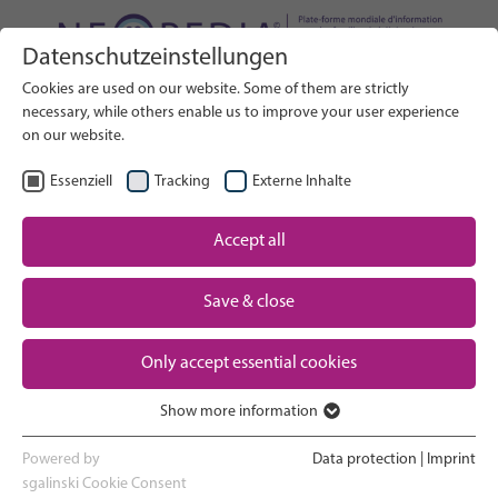
Datenschutzeinstellungen
Rechercher sur le site web
Cookies are used on our website. Some of them are strictly
RECHERCHE
necessary, while others enable us to improve your user experience
on our website.
FR
Sélectionner la langue
Essenziell
Tracking
Externe Inhalte
Soins néonatals : Vue d'ensemble
Accept all
La grossesse et l'accouchement
Save & close
Expérience en service de
Only accept essential cookies
néonatalogie
Show more information
Rentrer à la maison et voir son
Essenziell
nouveau-né grandir
Essenzielle Cookies werden für grundlegende Funktionen der
Powered by
Data protection
|
Imprint
Webseite benötigt. Dadurch ist gewährleistet, dass die Webseite
sgalinski Cookie Consent