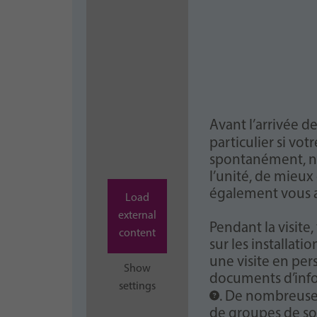
Avant l’arrivée d
particulier si vo
spontanément, n’h
l’unité, de mieu
également vous ai
Load
external
Pendant la visite
content
sur les installat
une visite en per
Show
documents d’infor
settings
. De nombreuse
de groupes de sou