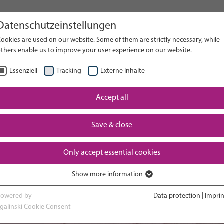
Datenschutzeinstellungen
her sur le site web
ookies are used on our website. Some of them are strictly necessary, while
others enable us to improve your user experience on our website.
RECH
Essenziell
Tracking
Externe Inhalte
Rentrer à
Accept all
Expérience en
sesse et
et vo
service de
chement
nouve
néonatalogie
Save & close
gra
Only accept essential cookies
Show more information
Essenziell
Essenzielle Cookies werden für grundlegende Funktionen der Webseite
Powered by
Data protection
|
Imprin
benötigt. Dadurch ist gewährleistet, dass die Webseite einwandfrei
sgalinski Cookie Consent
funktioniert.