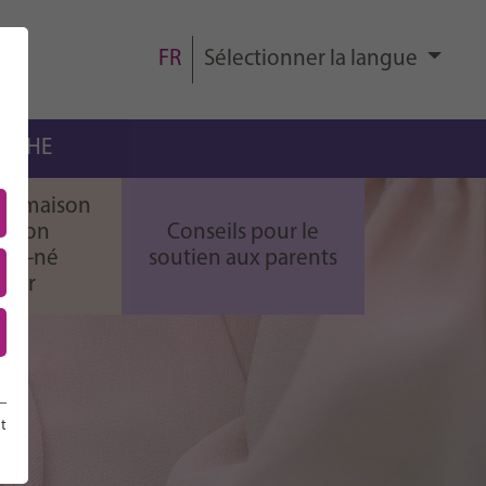
FR
Sélectionner la langue
ERCHE
 la maison
ir son
Conseils pour le
au-né
soutien aux parents
ndir
t