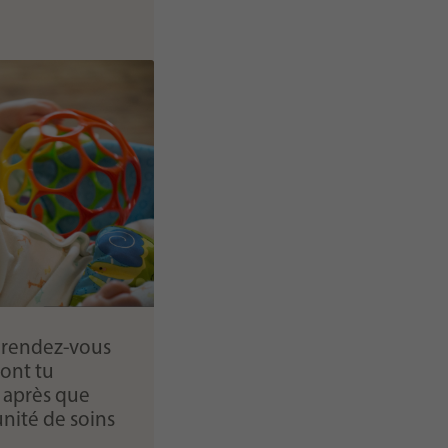
s rendez-vous
dont tu
n après que
unité de soins