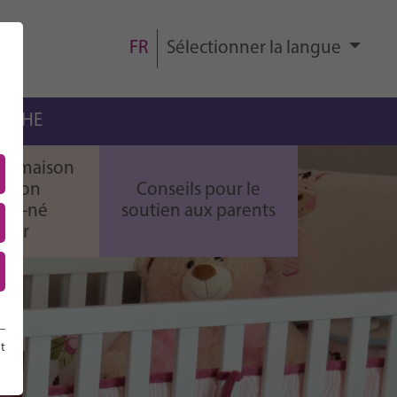
FR
Sélectionner la langue
ERCHE
 la maison
ir son
Conseils pour le
au-né
soutien aux parents
ndir
t