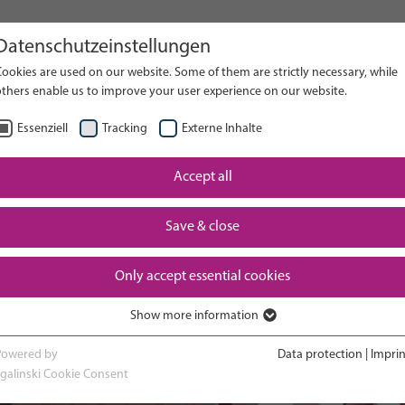
Datenschutzeinstellungen
her sur le site web
ookies are used on our website. Some of them are strictly necessary, while
others enable us to improve your user experience on our website.
RECH
Essenziell
Tracking
Externe Inhalte
Rentrer à
Accept all
Expérience en
sesse et
et vo
service de
chement
nouve
néonatalogie
Save & close
gra
Only accept essential cookies
Show more information
Essenziell
Essenzielle Cookies werden für grundlegende Funktionen der Webseite
Powered by
Data protection
|
Imprin
benötigt. Dadurch ist gewährleistet, dass die Webseite einwandfrei
sgalinski Cookie Consent
funktioniert.