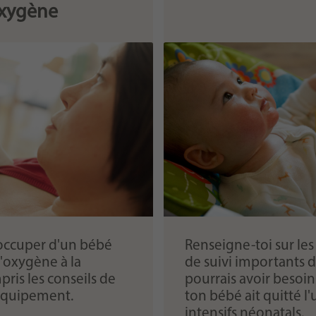
xygène
occuper d'un bébé
Renseigne-toi sur le
'oxygène à la
de suivi importants 
ris les conseils de
pourrais avoir besoi
'équipement.
ton bébé ait quitté l'
intensifs néonatals.