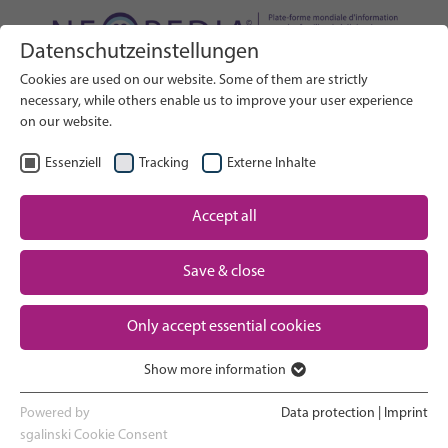
Datenschutzeinstellungen
Rechercher sur le site web
Cookies are used on our website. Some of them are strictly
RECHERCHE
necessary, while others enable us to improve your user experience
on our website.
FR
Sélectionner la langue
Essenziell
Tracking
Externe Inhalte
Soins néonatals : Vue d'ensemble
Accept all
La grossesse et l'accouchement
Save & close
Expérience en service de
Only accept essential cookies
néonatalogie
Show more information
Essenziell
Rentrer à la maison et voir son
Essenzielle Cookies werden für grundlegende Funktionen der
Powered by
Data protection
|
Imprint
nouveau-né grandir
Webseite benötigt. Dadurch ist gewährleistet, dass die Webseite
sgalinski Cookie Consent