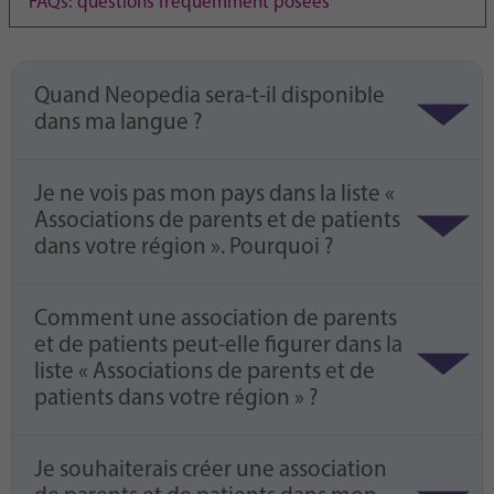
FAQs: questions fréquemment posées
Purpose
generierte ID, für die historische Speicherung
Ihrer vorgenommen Einstellungen, falls der
Webseiten-Betreiber dies eingestellt hat.
Quand Neopedia sera-t-il disponible
dans ma langue ?
Je ne vois pas mon pays dans la liste «
Associations de parents et de patients
dans votre région ». Pourquoi ?
Comment une association de parents
et de patients peut-elle figurer dans la
liste « Associations de parents et de
patients dans votre région » ?
Je souhaiterais créer une association