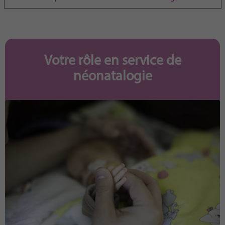
Purpose
generierte ID, für die historische Speicherung
Ihrer vorgenommen Einstellungen, falls der
Webseiten-Betreiber dies eingestellt hat.
Votre rôle en service de
néonatalogie