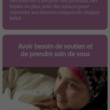
des soins en USIN pour des jumeaux, des
triplés ou plus, avec des astuces pour
répondre aux besoins uniques de chaque
bébé.
Avoir besoin de soutien et
de prendre soin de vous