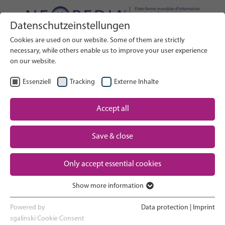
Datenschutzeinstellungen
Rechercher sur le site web
Cookies are used on our website. Some of them are strictly
RECHERCHE
necessary, while others enable us to improve your user experience
on our website.
FR
Sélectionner la langue
Essenziell
Tracking
Externe Inhalte
Soins néonatals : Vue d'ensemble
Accept all
La grossesse et l'accouchement
Save & close
Expérience en service de néonatalogie
Only accept essential cookies
Rentrer à la maison et voir son
Show more information
Essenziell
nouveau-né grandir
Essenzielle Cookies werden für grundlegende Funktionen der
Powered by
Data protection
|
Imprint
Webseite benötigt. Dadurch ist gewährleistet, dass die Webseite
sgalinski Cookie Consent
Conseils pour le soutien aux parents