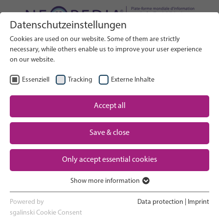
Datenschutzeinstellungen
Rechercher sur le site web
Cookies are used on our website. Some of them are strictly
RECHERCHE
necessary, while others enable us to improve your user experience
on our website.
FR
Sélectionner la langue
Essenziell
Tracking
Externe Inhalte
Soins néonatals : Vue d'ensemble
Accept all
La grossesse et l'accouchement
Save & close
Expérience en service de
Only accept essential cookies
néonatalogie
Show more information
Essenziell
Rentrer à la maison et voir son nouveau-né
Essenzielle Cookies werden für grundlegende Funktionen der
Powered by
Data protection
|
Imprint
grandir
Webseite benötigt. Dadurch ist gewährleistet, dass die Webseite
sgalinski Cookie Consent