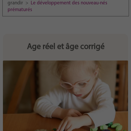
Purpose
generierte ID, für die historische Speicherung
grandir
>
Le développement des nouveau-nés
Ihrer vorgenommen Einstellungen, falls der
prématurés
Webseiten-Betreiber dies eingestellt hat.
Age réel et âge corrigé