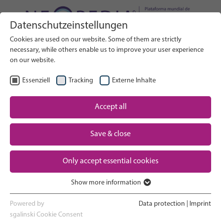
Datenschutzeinstellungen
Buscar en el sitio web
Cookies are used on our website. Some of them are strictly
BUSCAR
necessary, while others enable us to improve your user experience
on our website.
ES
Seleccionar idioma
Essenziell
Tracking
Externe Inhalte
Un vistazo a los cuidados neonatales
Accept all
Inicio
Save & close
El embarazo y el parto
Partner
Only accept essential cookies
La experiencia en la UCIN
Contact
Show more information
Essenziell
Volver a casa y ver crecer a tu bebé
Essenzielle Cookies werden für grundlegende Funktionen der
Powered by
Data protection
|
Imprint
Webseite benötigt. Dadurch ist gewährleistet, dass die Webseite
sgalinski Cookie Consent
Apoyo a los padres