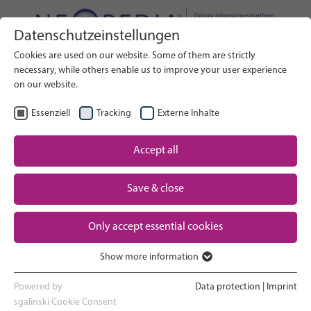
Datenschutzeinstellungen
Webseite durchsuchen
Cookies are used on our website. Some of them are strictly
SUCHE
necessary, while others enable us to improve your user experience
on our website.
DE
Sprache wählen
Essenziell
Tracking
Externe Inhalte
Neugeborenen-Versorgung:
Accept all
Startseite
Überblick
Save & close
Schwangerschaft und Geburt
Partner
Only accept essential cookies
Auf der Neugeborenen-
Contact
Intensivstation
Show more information
Essenziell
Nach Hause gehen und Heranwachsen
Essenzielle Cookies werden für grundlegende Funktionen der
Powered by
Data protection
|
Imprint
Webseite benötigt. Dadurch ist gewährleistet, dass die Webseite
sgalinski Cookie Consent