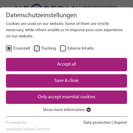
Datenschutzeinstellungen
Webseite durchsuchen
Cookies are used on our website. Some of them are strictly
SUCHE
necessary, while others enable us to improve your user experience
on our website.
DE
Sprache wählen
Essenziell
Tracking
Externe Inhalte
Neugeborenen-Versorgung:
Accept all
Startseite
Überblick
Save & close
Schwangerschaft und Geburt
Partner
Only accept essential cookies
Auf der Neugeborenen-
Contact
Intensivstation
Show more information
Essenziell
Nach Hause gehen und
Essenzielle Cookies werden für grundlegende Funktionen der
Powered by
Data protection
|
Imprint
Heranwachsen
Webseite benötigt. Dadurch ist gewährleistet, dass die Webseite
sgalinski Cookie Consent