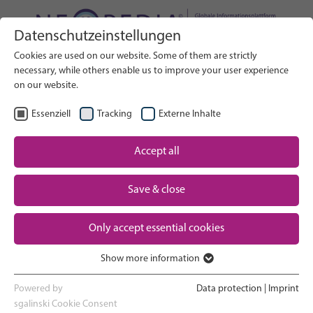
Datenschutzeinstellungen
Webseite durchsuchen
Cookies are used on our website. Some of them are strictly
SUCHE
necessary, while others enable us to improve your user experience
on our website.
DE
Sprache wählen
Essenziell
Tracking
Externe Inhalte
Neugeborenen-Versorgung:
Accept all
Startseite
Überblick
Save & close
Schwangerschaft und Geburt
Partner
Only accept essential cookies
Auf der Neugeborenen-
Contact
Intensivstation
Show more information
Essenziell
Nach Hause gehen und
Essenzielle Cookies werden für grundlegende Funktionen der
Powered by
Data protection
|
Imprint
Heranwachsen
Webseite benötigt. Dadurch ist gewährleistet, dass die Webseite
sgalinski Cookie Consent