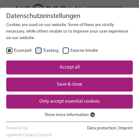
Datenschutzeinstellungen
Webseite durchsuchen
Cookies are used on our website. Some of them are strictly
SUCHE
necessary, while others enable us to improve your user experience
on our website.
DE
Sprache wählen
Essenziell
Tracking
Externe Inhalte
Neugeborenen-Versorgung:
Accept all
Startseite
Überblick
Save & close
Schwangerschaft und Geburt
Partner
Only accept essential cookies
Auf der Neugeborenen-
Contact
Intensivstation
Show more information
Essenziell
Nach Hause gehen und Heranwachsen
Essenzielle Cookies werden für grundlegende Funktionen der
Powered by
Data protection
|
Imprint
Webseite benötigt. Dadurch ist gewährleistet, dass die Webseite
sgalinski Cookie Consent