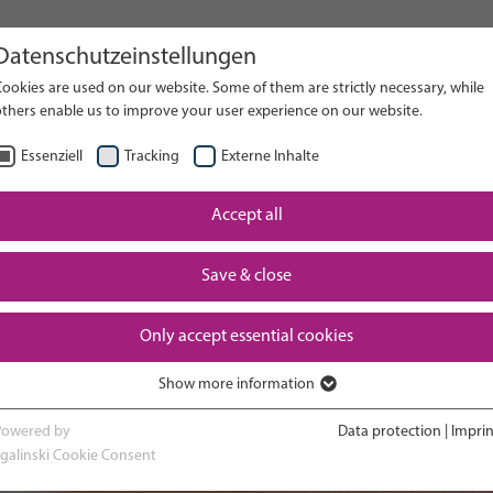
Datenschutzeinstellungen
te durchsuchen
ookies are used on our website. Some of them are strictly necessary, while
others enable us to improve your user experience on our website.
SUCH
Essenziell
Tracking
Externe Inhalte
Auf der
Accept all
erschaft
Nach Hau
Neugeborenen-
eburt
und Hera
Intensivstation
Save & close
Only accept essential cookies
Show more information
Essenziell
Essenzielle Cookies werden für grundlegende Funktionen der Webseite
Powered by
Data protection
|
Imprin
benötigt. Dadurch ist gewährleistet, dass die Webseite einwandfrei
sgalinski Cookie Consent
funktioniert.