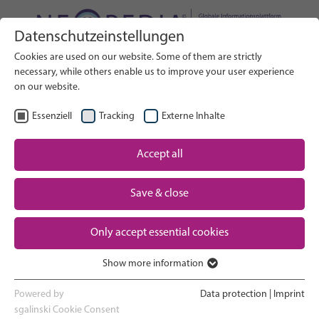
Datenschutzeinstellungen
Webseite durchsuchen
Cookies are used on our website. Some of them are strictly
SUCHE
necessary, while others enable us to improve your user experience
on our website.
DE
Sprache wählen
Essenziell
Tracking
Externe Inhalte
Neugeborenen-Versorgung:
Accept all
Startseite
Überblick
Save & close
Schwangerschaft und Geburt
Partner
Auf der Neugeborenen-
Only accept essential cookies
Intensivstation
Contact
Show more information
Essenziell
Nach Hause gehen und
Essenzielle Cookies werden für grundlegende Funktionen der
Heranwachsen
Powered by
Data protection
|
Imprint
Webseite benötigt. Dadurch ist gewährleistet, dass die Webseite
sgalinski Cookie Consent