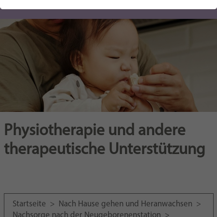
einwandfrei funktioniert.
Unterstützung der Eltern
Name
cookie_optin
Show cookie information
Provider
Sgalinski
Tracking
Runtime
1 Jahr
Name
_ga
Show cookie information
Dieses Cookie wird verwendet, um Ihre
Provider
Google Analytics
Purpose
Cookie-Einstellungen für diese Website zu
Externe Inhalte
speichern.
We use external content on our website to provide you with
Runtime
1 Jahr
additional information.
Physiotherapie und andere
Google Analytics dient zum Tracking der
Name
SgCookieOptin.lastPreferences
Purpose
Website Daten.
therapeutische Unterstützung
Provider
Sgalinski
Runtime
1 Jahr
Dieser Wert speichert Ihre Consent-
Startseite
>
Nach Hause gehen und Heranwachsen
>
Einstellungen. Unter anderem eine zufällig
Nachsorge nach der Neugeborenenstation
>