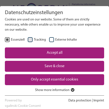
Datenschutzeinstellungen
Cerca nel sito web
Cookies are used on our website. Some of them are strictly
RICERCA
necessary, while others enable us to improve your user experience
on our website.
IT
Seleziona lingua
Essenziell
Tracking
Externe Inhalte
Assistenza neonatale: Panoramica
Accept all
Pagina iniziale
Gravidanza e parto
Save & close
Partner
Esperienza in terapia intensiva
Only accept essential cookies
neonatale
Contact
Show more information
Essenziell
Ritorno a casa e crescita
Essenzielle Cookies werden für grundlegende Funktionen der
Powered by
Data protection
|
Imprint
Webseite benötigt. Dadurch ist gewährleistet, dass die Webseite
sgalinski Cookie Consent