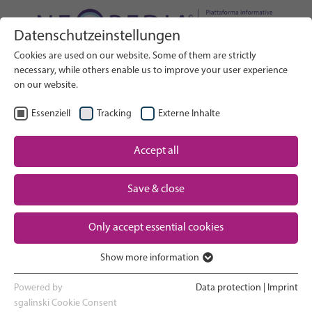
Datenschutzeinstellungen
Cerca nel sito web
Cookies are used on our website. Some of them are strictly
RICERCA
necessary, while others enable us to improve your user experience
on our website.
IT
Seleziona lingua
Essenziell
Tracking
Externe Inhalte
Assistenza neonatale: Panoramica
Accept all
Pagina iniziale
Save & close
Gravidanza e parto
Partner
Only accept essential cookies
Esperienza in terapia intensiva
Contact
neonatale
Show more information
Essenziell
Ritorno a casa e crescita
Essenzielle Cookies werden für grundlegende Funktionen der
Powered by
Data protection
|
Imprint
Webseite benötigt. Dadurch ist gewährleistet, dass die Webseite
sgalinski Cookie Consent