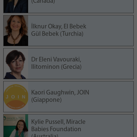
(Canada)
İlknur Okay, El Bebek
Gül Bebek (Turchia)
Dr Eleni Vavouraki,
Ilitominon (Grecia)
Kaori Gaughwin, JOIN
(Giappone)
Kylie Pussell, Miracle
Babies Foundation
(Australia)