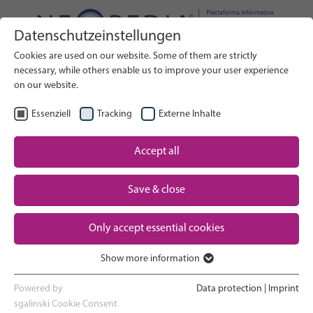
Datenschutzeinstellungen
Cerca nel sito web
Cookies are used on our website. Some of them are strictly
RICERCA
necessary, while others enable us to improve your user experience
on our website.
IT
Seleziona lingua
Essenziell
Tracking
Externe Inhalte
Assistenza neonatale: Panoramica
Accept all
Pagina iniziale
Save & close
Gravidanza e parto
Partner
Only accept essential cookies
Esperienza in terapia intensiva
Contact
neonatale
Show more information
Essenziell
Ritorno a casa e crescita
Essenzielle Cookies werden für grundlegende Funktionen der
Powered by
Data protection
|
Imprint
Webseite benötigt. Dadurch ist gewährleistet, dass die Webseite
sgalinski Cookie Consent