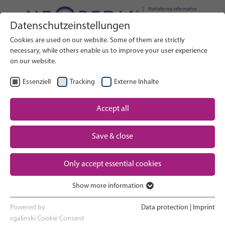
Datenschutzeinstellungen
Cerca nel sito web
Cookies are used on our website. Some of them are strictly
RICERCA
necessary, while others enable us to improve your user experience
on our website.
IT
Seleziona lingua
Essenziell
Tracking
Externe Inhalte
Assistenza neonatale: Panoramica
Accept all
Pagina iniziale
Save & close
Gravidanza e parto
Partner
Only accept essential cookies
Esperienza in terapia intensiva
Contact
neonatale
Show more information
Essenziell
Ritorno a casa e crescita
Essenzielle Cookies werden für grundlegende Funktionen der
Powered by
Data protection
|
Imprint
Webseite benötigt. Dadurch ist gewährleistet, dass die Webseite
sgalinski Cookie Consent