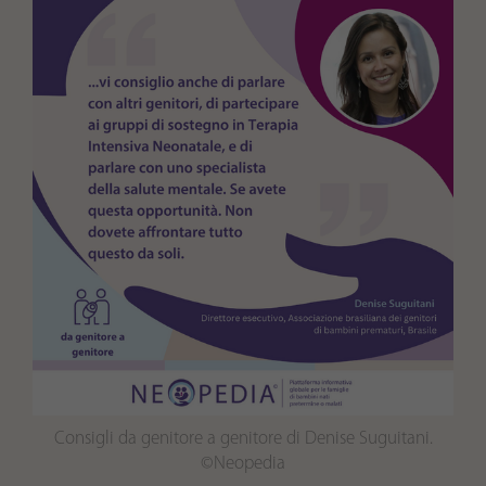
Consigli da genitore a genitore di Denise Suguitani.
©Neopedia