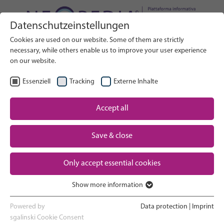
Datenschutzeinstellungen
Cerca nel sito web
Cookies are used on our website. Some of them are strictly
RICERCA
necessary, while others enable us to improve your user experience
on our website.
IT
Seleziona lingua
Essenziell
Tracking
Externe Inhalte
Assistenza neonatale: Panoramica
Accept all
Pagina iniziale
Save & close
Gravidanza e parto
Partner
Only accept essential cookies
Esperienza in terapia intensiva
Contact
neonatale
Show more information
Essenziell
Ritorno a casa e crescita
Essenzielle Cookies werden für grundlegende Funktionen der
Powered by
Data protection
|
Imprint
Webseite benötigt. Dadurch ist gewährleistet, dass die Webseite
sgalinski Cookie Consent