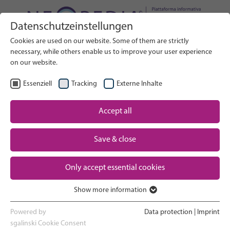
Datenschutzeinstellungen
Cerca nel sito web
Cookies are used on our website. Some of them are strictly
RICERCA
necessary, while others enable us to improve your user experience
on our website.
IT
Seleziona lingua
Essenziell
Tracking
Externe Inhalte
Assistenza neonatale: Panoramica
Accept all
Pagina iniziale
Save & close
Gravidanza e parto
Partner
Only accept essential cookies
Esperienza in terapia intensiva
Contact
neonatale
Show more information
Essenziell
Ritorno a casa e crescita
Essenzielle Cookies werden für grundlegende Funktionen der
Powered by
Data protection
|
Imprint
Webseite benötigt. Dadurch ist gewährleistet, dass die Webseite
sgalinski Cookie Consent