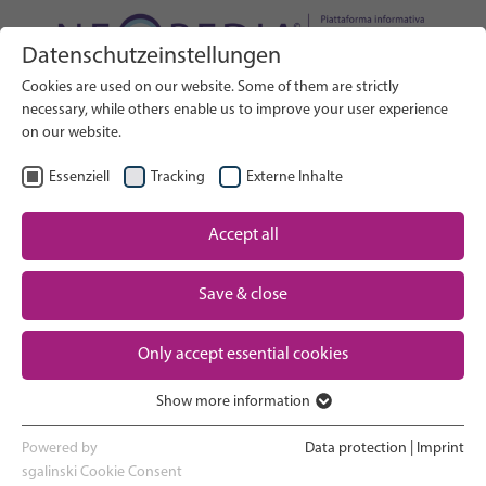
Datenschutzeinstellungen
Cerca nel sito web
Cookies are used on our website. Some of them are strictly
RICERCA
necessary, while others enable us to improve your user experience
on our website.
IT
Seleziona lingua
Essenziell
Tracking
Externe Inhalte
Assistenza neonatale: Panoramica
Accept all
Pagina iniziale
Save & close
Gravidanza e parto
Partner
Only accept essential cookies
Esperienza in terapia intensiva
Contact
neonatale
Show more information
Essenziell
Ritorno a casa e crescita
Essenzielle Cookies werden für grundlegende Funktionen der
Powered by
Data protection
|
Imprint
Webseite benötigt. Dadurch ist gewährleistet, dass die Webseite
sgalinski Cookie Consent