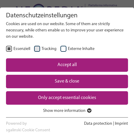
Datenschutzeinstellungen
Cerca nel sito web
Cookies are used on our website. Some of them are strictly
RICERCA
necessary, while others enable us to improve your user experience
on our website.
IT
Seleziona lingua
Essenziell
Tracking
Externe Inhalte
Assistenza neonatale: Panoramica
Accept all
Pagina iniziale
Gravidanza e parto
Save & close
Partner
Esperienza in terapia intensiva
Only accept essential cookies
neonatale
Contact
Show more information
Essenziell
Ritorno a casa e crescita
Essenzielle Cookies werden für grundlegende Funktionen der
Powered by
Data protection
|
Imprint
Webseite benötigt. Dadurch ist gewährleistet, dass die Webseite
sgalinski Cookie Consent