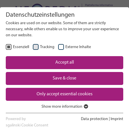
Datenschutzeinstellungen
Cerca nel sito web
Cookies are used on our website. Some of them are strictly
RICERCA
necessary, while others enable us to improve your user experience
on our website.
IT
Seleziona lingua
Essenziell
Tracking
Externe Inhalte
Assistenza neonatale: Panoramica
Accept all
Pagina iniziale
Gravidanza e parto
Save & close
Partner
Esperienza in terapia intensiva
Only accept essential cookies
neonatale
Contact
Show more information
Essenziell
Ritorno a casa e crescita
Essenzielle Cookies werden für grundlegende Funktionen der
Powered by
Data protection
|
Imprint
Webseite benötigt. Dadurch ist gewährleistet, dass die Webseite
sgalinski Cookie Consent