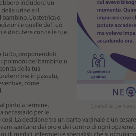
eingestellt hat.
trebbero includere un
delle urine e il
 bambino. L'ostetrica o
dizioni e quelle del tuo
 e discutere con te le tue
no tutto, proponendoti
e i polmoni del bambino o
seconda della tua
 pretermine in passato,
eventive, come
i.
al parto a termine.
Consigli da genitore 
ia necessario per le
osì. La decisione tra un parto vaginale e un cesare
team sanitario dei pro e dei contro di ogni opzione
i medici, infermieri e specialisti che si occupano 