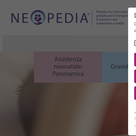
Cerca n
C
Assistenza
neonatale:
Gravidanz
Panoramica