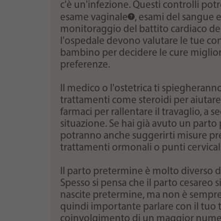
c'è un'infezione. Questi controlli po
esame vaginale
, esami del sangue e 
monitoraggio del battito cardiaco del
l'ospedale devono valutare le tue con
bambino per decidere le cure migliori
preferenze.
Il medico o l'ostetrica ti spiegheran
trattamenti come steroidi per aiutar
farmaci per rallentare il travaglio, a 
situazione. Se hai già avuto un parto
potranno anche suggerirti misure pr
trattamenti ormonali o punti cervical
Il parto pretermine è molto diverso d
Spesso si pensa che il parto cesareo s
nascite pretermine, ma non è sempre c
quindi importante parlare con il tuo 
coinvolgimento di un maggior numero d