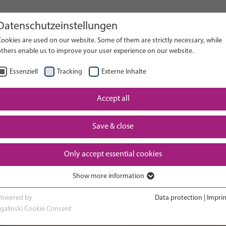
Datenschutzeinstellungen
el sito web
ookies are used on our website. Some of them are strictly necessary, while
others enable us to improve your user experience on our website.
RICER
Essenziell
Tracking
Externe Inhalte
Esperienza in
Accept all
Ritorno 
a e parto
terapia intensiva
cres
neonatale
Save & close
Only accept essential cookies
Show more information
Essenziell
Essenzielle Cookies werden für grundlegende Funktionen der Webseite
Powered by
Data protection
|
Imprin
benötigt. Dadurch ist gewährleistet, dass die Webseite einwandfrei
sgalinski Cookie Consent
funktioniert.