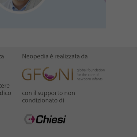
za
Neopedia è realizzata da
tere
edico
con il supporto non
condizionato di