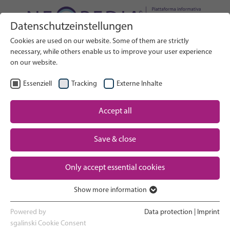
Datenschutzeinstellungen
Cerca nel sito web
Cookies are used on our website. Some of them are strictly
RICERCA
necessary, while others enable us to improve your user experience
on our website.
IT
Seleziona lingua
Essenziell
Tracking
Externe Inhalte
Assistenza neonatale: Panoramica
Accept all
Pagina iniziale
Save & close
Gravidanza e parto
Partner
Only accept essential cookies
Esperienza in terapia intensiva
Contact
neonatale
Show more information
Essenziell
Ritorno a casa e crescita
Essenzielle Cookies werden für grundlegende Funktionen der
Powered by
Data protection
|
Imprint
Webseite benötigt. Dadurch ist gewährleistet, dass die Webseite
sgalinski Cookie Consent