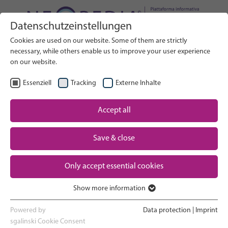
Datenschutzeinstellungen
Cerca nel sito web
Cookies are used on our website. Some of them are strictly
RICERCA
necessary, while others enable us to improve your user experience
on our website.
IT
Seleziona lingua
Essenziell
Tracking
Externe Inhalte
Assistenza neonatale: Panoramica
Accept all
Pagina iniziale
Save & close
Gravidanza e parto
Partner
Only accept essential cookies
Esperienza in terapia intensiva neonatale
Contact
Show more information
Ritorno a casa e crescita
Essenziell
Essenzielle Cookies werden für grundlegende Funktionen der
Powered by
Data protection
|
Imprint
Webseite benötigt. Dadurch ist gewährleistet, dass die Webseite
sgalinski Cookie Consent
Supporto ai genitori