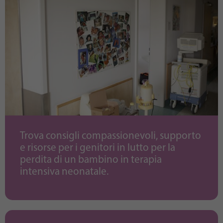
Trova consigli compassionevoli, supporto
e risorse per i genitori in lutto per la
perdita di un bambino in terapia
intensiva neonatale.