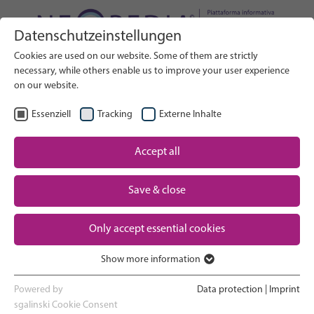
Datenschutzeinstellungen
Cerca nel sito web
Cookies are used on our website. Some of them are strictly
RICERCA
necessary, while others enable us to improve your user experience
on our website.
IT
Seleziona lingua
Essenziell
Tracking
Externe Inhalte
Assistenza neonatale: Panoramica
Accept all
Pagina iniziale
Save & close
Gravidanza e parto
Partner
Only accept essential cookies
Esperienza in terapia intensiva neonatale
Contact
Show more information
Ritorno a casa e crescita
Essenziell
Essenzielle Cookies werden für grundlegende Funktionen der
Powered by
Data protection
|
Imprint
Webseite benötigt. Dadurch ist gewährleistet, dass die Webseite
sgalinski Cookie Consent
Supporto ai genitori