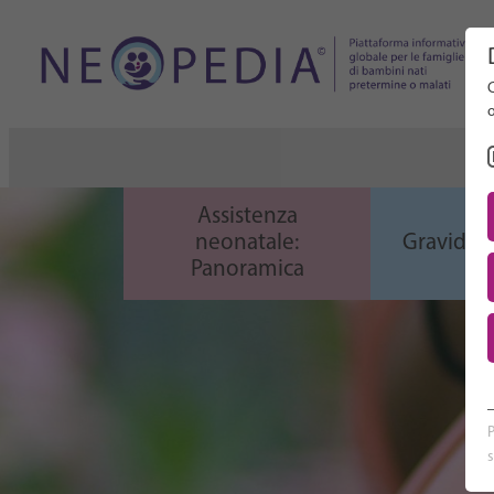
Cerca n
C
Assistenza
neonatale:
Gravidanz
Panoramica