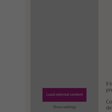
Il
pr
Load external content
Co
Show settings
de