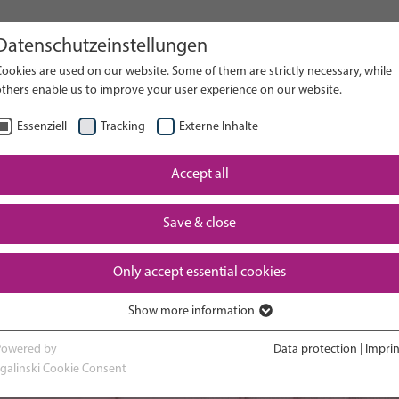
Datenschutzeinstellungen
el sito web
ookies are used on our website. Some of them are strictly necessary, while
others enable us to improve your user experience on our website.
RICER
Essenziell
Tracking
Externe Inhalte
Esperienza in
Accept all
Ritorno 
a e parto
terapia intensiva
cres
neonatale
Save & close
Only accept essential cookies
Show more information
Essenziell
Essenzielle Cookies werden für grundlegende Funktionen der Webseite
Powered by
Data protection
|
Imprin
benötigt. Dadurch ist gewährleistet, dass die Webseite einwandfrei
sgalinski Cookie Consent
funktioniert.