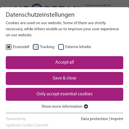
Datenschutzeinstellungen
Buscar en el sitio web
Cookies are used on our website. Some of them are strictly
BUSCAR
necessary, while others enable us to improve your user experience
on our website.
ES
Seleccionar idioma
Essenziell
Tracking
Externe Inhalte
Un vistazo a los cuidados neonatales
Accept all
Inicio
El embarazo y el parto
Save & close
Partner
La experiencia en la UCIN
Only accept essential cookies
Contact
Show more information
Volver a casa y ver crecer a tu bebé
Essenziell
Essenzielle Cookies werden für grundlegende Funktionen der
Powered by
Data protection
|
Imprint
Webseite benötigt. Dadurch ist gewährleistet, dass die Webseite
sgalinski Cookie Consent
Apoyo a los padres