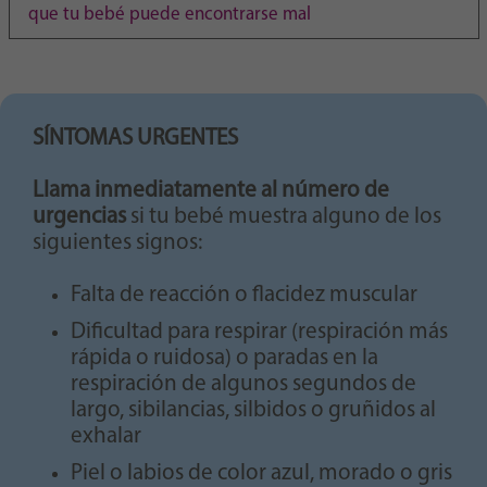
Purpose
generierte ID, für die historische Speicherung
que tu bebé puede encontrarse mal
Ihrer vorgenommen Einstellungen, falls der
Webseiten-Betreiber dies eingestellt hat.
SÍNTOMAS URGENTES
Llama inmediatamente al número de
urgencias
si tu bebé muestra alguno de los
siguientes signos:
Falta de reacción o flacidez muscular
Dificultad para respirar (respiración más
rápida o ruidosa) o paradas en la
respiración de algunos segundos de
largo, sibilancias, silbidos o gruñidos al
exhalar
Piel o labios de color azul, morado o gris