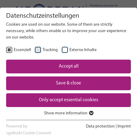
Datenschutzeinstellungen
Buscar en el sitio web
Cookies are used on our website. Some of them are strictly
BUSCAR
necessary, while others enable us to improve your user experience
on our website.
ES
Seleccionar idioma
Essenziell
Tracking
Externe Inhalte
Un vistazo a los cuidados neonatales
Accept all
Inicio
Save & close
El embarazo y el parto
Partner
Only accept essential cookies
La experiencia en la UCIN
Contact
Show more information
Essenziell
Volver a casa y ver crecer a tu bebé
Essenzielle Cookies werden für grundlegende Funktionen der
Powered by
Data protection
|
Imprint
Webseite benötigt. Dadurch ist gewährleistet, dass die Webseite
sgalinski Cookie Consent
Apoyo a los padres