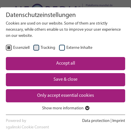
Datenschutzeinstellungen
Buscar en el sitio web
Cookies are used on our website. Some of them are strictly
BUSCAR
necessary, while others enable us to improve your user experience
on our website.
ES
Seleccionar idioma
Essenziell
Tracking
Externe Inhalte
Un vistazo a los cuidados neonatales
Accept all
Inicio
Save & close
El embarazo y el parto
Partner
Only accept essential cookies
La experiencia en la UCIN
Contact
Show more information
Essenziell
Volver a casa y ver crecer a tu bebé
Essenzielle Cookies werden für grundlegende Funktionen der
Powered by
Data protection
|
Imprint
Webseite benötigt. Dadurch ist gewährleistet, dass die Webseite
sgalinski Cookie Consent