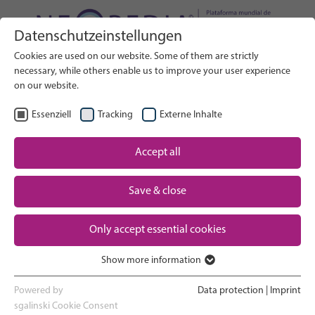
Datenschutzeinstellungen
Buscar en el sitio web
Cookies are used on our website. Some of them are strictly
BUSCAR
necessary, while others enable us to improve your user experience
on our website.
ES
Seleccionar idioma
Essenziell
Tracking
Externe Inhalte
Un vistazo a los cuidados neonatales
Accept all
Inicio
El embarazo y el parto
Save & close
Partner
La experiencia en la UCIN
Only accept essential cookies
Contact
Show more information
Volver a casa y ver crecer a tu bebé
Essenziell
Essenzielle Cookies werden für grundlegende Funktionen der
Powered by
Data protection
|
Imprint
Webseite benötigt. Dadurch ist gewährleistet, dass die Webseite
sgalinski Cookie Consent
Apoyo a los padres