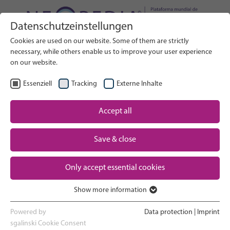
Datenschutzeinstellungen
Buscar en el sitio web
Cookies are used on our website. Some of them are strictly
BUSCAR
necessary, while others enable us to improve your user experience
on our website.
ES
Seleccionar idioma
Essenziell
Tracking
Externe Inhalte
Un vistazo a los cuidados neonatales
Accept all
Inicio
El embarazo y el parto
Save & close
Partner
La experiencia en la UCIN
Only accept essential cookies
Contact
Show more information
Volver a casa y ver crecer a tu bebé
Essenziell
Essenzielle Cookies werden für grundlegende Funktionen der
Powered by
Data protection
|
Imprint
Webseite benötigt. Dadurch ist gewährleistet, dass die Webseite
sgalinski Cookie Consent
Apoyo a los padres