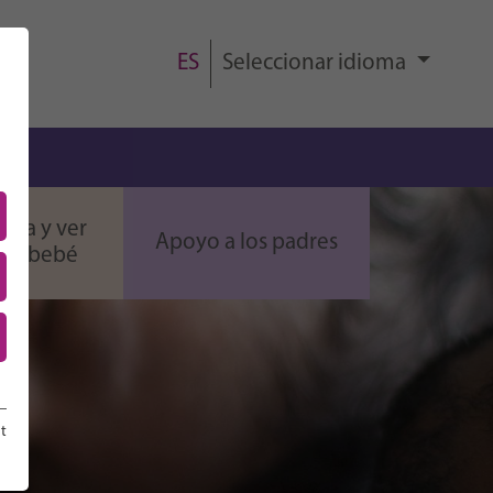
ES
Seleccionar idioma
AR
casa y ver
Apoyo a los padres
Inicio
 tu bebé
Partner
Contact
t