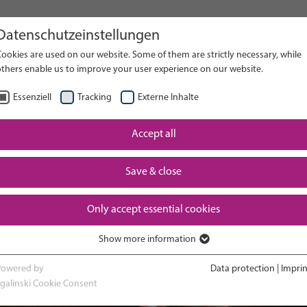
Datenschutzeinstellungen
en el sitio web
ookies are used on our website. Some of them are strictly necessary, while
others enable us to improve your user experience on our website.
BUSC
Essenziell
Tracking
Externe Inhalte
Accept all
azo y el
La experiencia en la
Volver a 
rto
UCIN
crecer a
Save & close
Only accept essential cookies
Show more information
Essenziell
Essenzielle Cookies werden für grundlegende Funktionen der Webseite
Powered by
Data protection
|
Imprin
benötigt. Dadurch ist gewährleistet, dass die Webseite einwandfrei
sgalinski Cookie Consent
funktioniert.