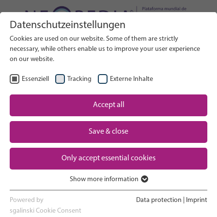
Datenschutzeinstellungen
Buscar en el sitio web
Cookies are used on our website. Some of them are strictly
BUSCAR
necessary, while others enable us to improve your user experience
on our website.
ES
Seleccionar idioma
Essenziell
Tracking
Externe Inhalte
Un vistazo a los cuidados neonatales
Accept all
Inicio
Save & close
El embarazo y el parto
Partner
Only accept essential cookies
La experiencia en la UCIN
Contact
Show more information
Volver a casa y ver crecer a tu bebé
Essenziell
Essenzielle Cookies werden für grundlegende Funktionen der
Powered by
Data protection
|
Imprint
Webseite benötigt. Dadurch ist gewährleistet, dass die Webseite
sgalinski Cookie Consent
Apoyo a los padres