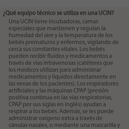
Purpose
generierte ID, für die historische Speicherung
Ihrer vorgenommen Einstellungen, falls der
¿Qué equipo técnico se utiliza en una UCIN?
Webseiten-Betreiber dies eingestellt hat.
Una UCIN tiene incubadoras, camas
especiales que mantienen y regulan la
humedad del aire y la temperatura de los
bebés prematuros y enfermos, vigilando de
cerca sus constantes vitales. Los bebés
pueden recibir fluidos y medicamentos a
través de vías intravenosas (catéteres que
los médicos utilizan para administrar
medicamentos y líquidos directamente en
las venas de los pacientes). Los respiradores
artificiales y las máquinas CPAP (presión
positiva continua en las vías respiratorias,
CPAP por sus siglas en inglés) ayudan a
respirar a los bebés. Además, se les puede
administrar oxígeno extra a través de
cánulas nasales, o mediante una mascarilla y